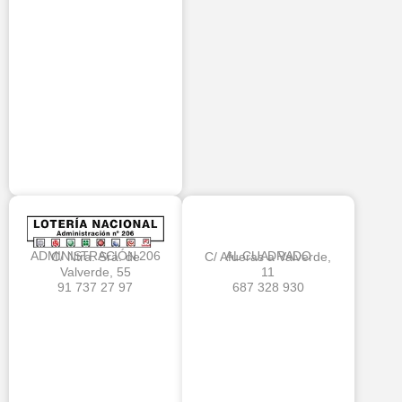
ADMINISTRACIÓN 206
AL CUADRADO
C/ Ntra. Sra. de
C/ Afueras a Valverde,
Valverde, 55
11
91 737 27 97
687 328 930