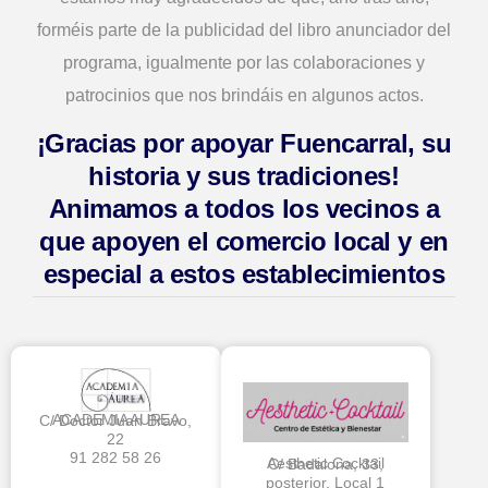
forméis parte de la publicidad del libro anunciador del
programa, igualmente por las colaboraciones y
patrocinios que nos brindáis en algunos actos.
¡Gracias por apoyar Fuencarral, su
historia y sus tradiciones!
Animamos a todos los vecinos a
que apoyen el comercio local y en
especial a estos establecimientos
ACADEMIA AUREA
C/ Doctor Juan Bravo,
22
91 282 58 26
Aesthetic Cocktail
C/ Badalona, 33,
posterior. Local 1