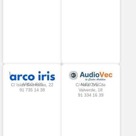
ARCO IRIS
AUDIOVEC
C/ Islas Bermudas, 22
C/ Ntra. Sra. de
91 735 14 38
Valverde, 18
91 334 16 39