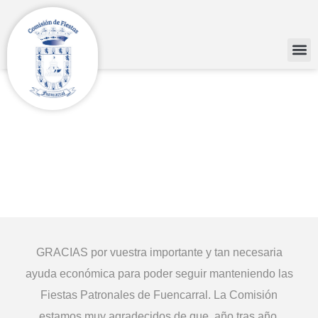
Programa
Colaboradores
Colaboradores
Inicio
Colaboradores
GRACIAS por vuestra importante y tan necesaria
ayuda económica para poder seguir manteniendo las
Fiestas Patronales de Fuencarral. La Comisión
estamos muy agradecidos de que, año tras año,