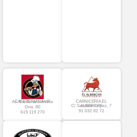
CAFETERÍA LA UR
CARNICERÍA EL
Av. Cardenal Herrera
C/ Sandalio López, 7
ALBERCHE
Oria, 80
91 032 82 72
619 119 270